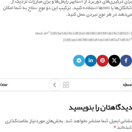
برای درگیری‌های دوربرد از اسنایپر رایفل‌ها و برای مبارزات نزدیک از
شاتگان‌ها یا
SMG
ها استفاده کنید. ترکیب این دو نوع سلاح به شما امکان
می‌دهد در هر نوع نبردی عمل کنید.
[block id=”%d9%be%db%8c%d8%b4%d9%86%d9%88%db%8c%d8%b3-
%d8%ae%d9%88%d8%af%da%a9%d8%a7%d8%b1″]
Older
Newer
دیدگاهتان را بنویسید
نشانی ایمیل شما منتشر نخواهد شد.
بخش‌های موردنیاز علامت‌گذاری
*
شده‌اند