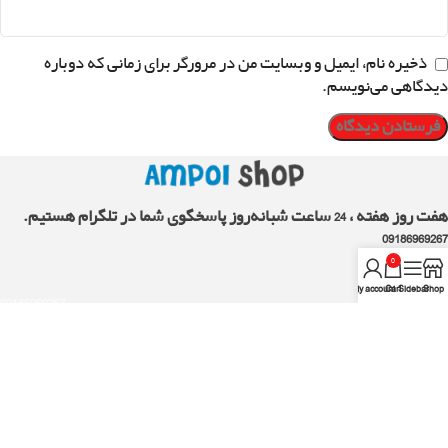
ذخیره نام، ایمیل و وبسایت من در مرورگر برای زمانی که دوباره
دیدگاهی می‌نویسم.
هفت روز هفته ، 24 ساعت شبانه‌روز پاسخگوی شما در تلگرام هستیم.
09186969267
0
My account
Cart
Sidebar
Shop
09186969267
AMPOLshop.ir
لینک های مفید
همکاری با ما
نظرات مشتریان
چرا آمپول شاپ ؟
راهنمای اکانت ها
اين وبسايت متعلق به آمپول شاپ ميباشد و تمامی حقوق آن محفوظ ميباشد .