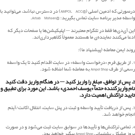
درصورتی که ادمین اصلی (@AMPOL_ACC) در دسترس نباشد، می‌توانید با
واسطه مدیر برنامه سایت تماس بگیرید: @Arbab_Mohsen.
این آی‌دی‌ها فقط در تلگرام معتبرند — اپلیکیشن‌ها یا صفحات دیگر که
ادعا می‌کنند نماینده‌ی ما هستند معمولاً کلاهبرداری‌اند.
روند ایمن معامله (پیشنهاد ما):
1. از طریق فرم «درخواست واسطه» در سایت اقدام کنید تا یک واسطه
رسمی از طرف Ampol Shop به معامله شما اضافه شود.
2. پس از توافق، مبلغ را واریز کنید — در هنگام واریز دقت کنید
نام واریزکننده حتماً «یوسف احمدی» باشد. این مورد برای تطبیق و
تایید تراکنش اهمیت دارد.
3. پس از دریافت تأیید واسطه و ثبت در پنل سایت، انتقال اکانت/آیتم
انجام خواهد شد.
4. تمامی تراکنش‌ها و تأیید‌ها در سوابق سایت ثبت می‌شود و در صورت
بروز مشکل، پشتیبانی Ampol Shop پیگیر خواهد بود.