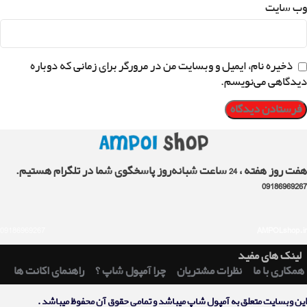
وب‌ سایت
ذخیره نام، ایمیل و وبسایت من در مرورگر برای زمانی که دوباره
دیدگاهی می‌نویسم.
هفت روز هفته ، 24 ساعت شبانه‌روز پاسخگوی شما در تلگرام هستیم.
09186969267
09186969267
AMPOLshop.ir
لینک های مفید
همکاری با ما
نظرات مشتریان
چرا آمپول شاپ ؟
راهنمای اکانت ها
اين وبسايت متعلق به آمپول شاپ ميباشد و تمامی حقوق آن محفوظ ميباشد .