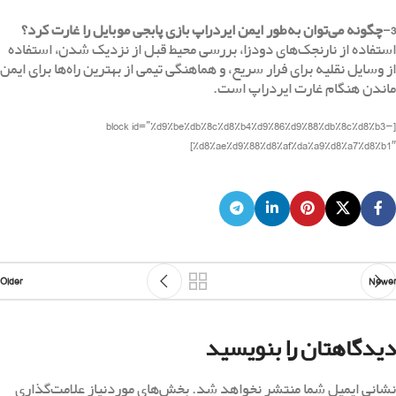
3-چگونه می‌توان به‌طور ایمن ایردراپ بازی پابجی موبایل را غارت کرد؟
استفاده از نارنجک‌های دودزا، بررسی محیط قبل از نزدیک شدن، استفاده
از وسایل نقلیه برای فرار سریع، و هماهنگی تیمی از بهترین راه‌ها برای ایمن
ماندن هنگام غارت ایردراپ است.
[block id=”%d9%be%db%8c%d8%b4%d9%86%d9%88%db%8c%d8%b3-
%d8%ae%d9%88%d8%af%da%a9%d8%a7%d8%b1″]
Older
Newer
دیدگاهتان را بنویسید
نشانی ایمیل شما منتشر نخواهد شد.
بخش‌های موردنیاز علامت‌گذاری