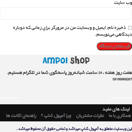
وب‌ سایت
ذخیره نام، ایمیل و وبسایت من در مرورگر برای زمانی که دوباره
دیدگاهی می‌نویسم.
هفت روز هفته ، 24 ساعت شبانه‌روز پاسخگوی شما در تلگرام هستیم.
09186969267
09186969267
AMPOLshop.ir
لینک های مفید
همکاری با ما
نظرات مشتریان
چرا آمپول شاپ ؟
راهنمای اکانت ها
اين وبسايت متعلق به آمپول شاپ ميباشد و تمامی حقوق آن محفوظ ميباشد .