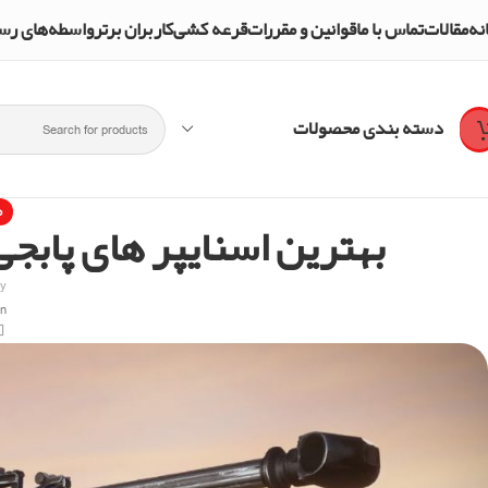
نه
مقالات
تماس با ما
قوانین و مقررات
قرعه کشی
کاربران برتر
واسطه‌های رسمی و تأییدشده mpol Shop
دسته بندی محصولات
م
بهترین اسنایپر های پابجی موبایل 
by
On فوریه