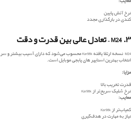
معایب
:
نرخ آتش پایین
کندی در بارگذاری مجدد
۳. M24 – تعادل عالی بین قدرت و دقت
M24 نسخه ارتقا یافته Kar98k محسوب می‌شود که دارای آ
انتخاب بهترین اسنایپر های پابجی موبایل است.
مزایا
:
قدرت تخریب بالا
نرخ شلیک سریع‌تر از Kar98k
معایب
:
کمیاب‌تر از Kar98k
نیاز به مهارت در هدف‌گیری