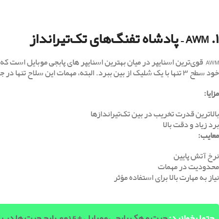
۱. AWM – پادشاه تفنگ‌های تک‌تیرانداز
خود سطح ۳ تنها با یک شلیک از بین ببرد. البته، مهمات این سلاح تنها در جعبه‌ های هوایی پیدا می‌شود.
مزایا
:
بالاترین قدرت تخریب در بین تک‌تیراندازها
برد زیاد و دقت بالا
معایب
:
نرخ آتش پایین
محدودیت در مهمات
نیاز به مهارت بالا برای استفاده مؤثر
حتما بخوانید:
چیت و هک پابجی موبایل + 5 نوع رایج چیت ها در بازی