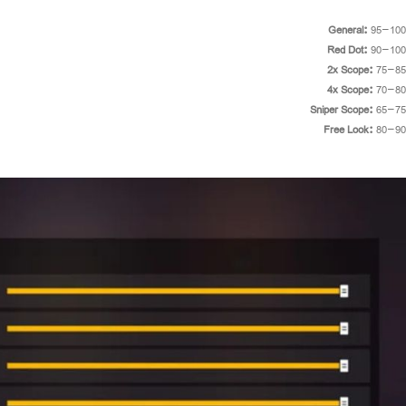
General:
95-100
Red Dot:
90-100
2x Scope:
75-85
4x Scope:
70-80
Sniper Scope:
65-75
Free Look:
80-90