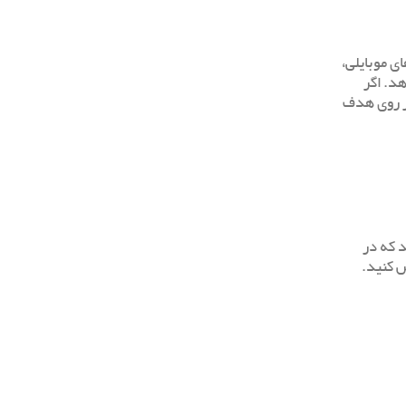
ی موبایلی،
د. اگر
گر روی هدف
د که در