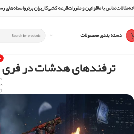
نه
مقالات
تماس با ما
قوانین و مقررات
قرعه کشی
کاربران برتر
واسطه‌های رسمی و تأییدشده mpol Shop
دسته بندی محصولات
م
ترفندهای هدشات در فری فا
by
On دسامبر 