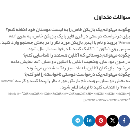
سوالات متداول
چگونه می‌توانم یک بازیکن خاص را به لیست دوستان خود اضافه کنم؟
برای درخواست دوستی در فری فایر با یک بازیکن خاص، به منوی “Add
Friends” بروید و نام یا آ‌یدی بازیکن مورد نظر را در بخش جستجو وارد کنید.
سپس روی آیکون “+” کلیک کنید تا درخواست ارسال شود.
چگونه می‌توانم دوستانی که آنلاین هستند را شناسایی کنم؟
در منوی دوستان، وضعیت آنلاین یا آفلاین دوستان شما نمایش داده
می‌شود. بازیکنان آنلاین با نماد سبز رنگ مشخص می‌شوند.
چگونه می‌توانم یک درخواست دوستی ناخواسته را لغو کنم؟
به بخش دوستان بروید، نام بازیکن مورد نظر را پیدا کنید و گزینه “Remove
Friend” را انتخاب کنید تا ارتباط قطع شود.
[block id=”%d8%ae%d8%b1%db%8c%d8%af-%d8%ac%d9%85-%d9%81%d8%b1%db%8c-
%d9%81%d8%a7%db%8c%d8%b1″]