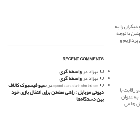
دیگران را به
نین با توجه
پردازیم و
RECENT COMMENTS
بهزاد
در
واسطه گری
بهزاد
در
واسطه گری
speed stars dành cho trẻ em
در
سیو فیسبوک کالاف
 رقابت با
دیوتی موبایل : راهی مطمئن برای انتقال بازی خود
 به عنوان
بین دستگاه‌ها
ن ها می