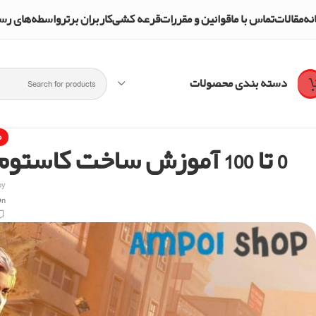
نه
مقالات
تماس با ما
قوانین و مقررات
قرعه کشی
کاربران برتر
واسطه‌های رسمی و تأییدشده mpol Shop
دسته بندی محصولات
م
0 تا 100 آموزش ساخت کاستوم در فری فایر + ( مراحل و کاربردها )
by
On دسامبر 