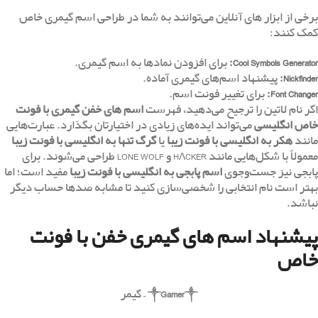
برخی از ابزار های آنلاین می‌توانند به شما در طراحی اسم گیمری خاص
کمک کنند:
Cool Symbols Generator
:
برای افزودن نمادها به اسم گیمری.
Nickfinder
:
پیشنهاد اسم‌های گیمری آماده.
Font Changer
:
برای تغییر فونت اسم.
اگر نام لاتین را ترجیح می‌دهید، فهرست
اسم های خفن گیمری با فونت
خاص انگلیسی
می‌تواند ایده‌های زیادی در اختیارتان بگذارد. عبارت‌هایی
مانند
هکر به انگلیسی با فونت زیبا
یا
گرگ تنها به انگلیسی با فونت زیبا
معمولاً با شکل‌هایی مانند HΛCKER و LONE WOLF طراحی می‌شوند. برای
پابجی نیز جست‌وجوی
اسم پابجی به انگلیسی با فونت زیبا
مفید است؛ اما
بهتر است نام انتخابی را شخصی‌سازی کنید تا مشابه صدها حساب دیگر
نباشد.
پیشنهاد اسم های گیمری خفن با فونت
خاص
༒
Gamer
༒
– گیمر