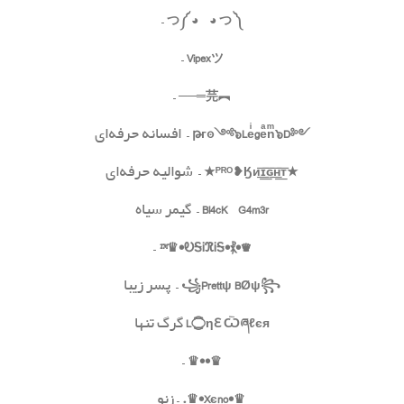
–
つ
༽
◕
_
◕
つ
༼
–
Vipex
ツ
–
═──
︻芫
༺
D
๖
Leͥgeͣnͫ
๖
༻
๏
թг
– افسانه حرفه‌ای
★
Ӄᴎ͟͞ɪ͟͞ԍ͟͞ʜ͟͞ᴛ
❥
ᴾᴿᴼ
★
– شوالیه حرفه‌ای
Bl4cK_G4m3r
– گیمر سیاه
–
™︎
♛
•
ᎧᎦᎥ
ℜ
ᎥᎦ
•
⳩
•
♛
꧂
Prettψ BØψ
꧁
– پسر زیبا
єя
ℓ
ཞ
ηℇ Ѿ
۝
L
گرگ تنها
–
♛
••
♛
♛
•Xєno•
♛
.
– زنو