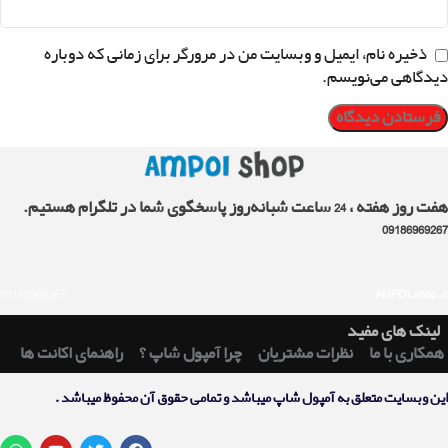
ذخیره نام، ایمیل و وبسایت من در مرورگر برای زمانی که دوباره
دیدگاهی می‌نویسم.
هفت روز هفته ، 24 ساعت شبانه‌روز پاسخگوی شما در تلگرام هستیم.
09186969267
09186969267
AMPOLshop.ir
لینک های مفید
همکاری با ما
نظرات مشتریان
چرا آمپول شاپ ؟
راهنمای اکانت ها
اين وبسايت متعلق به آمپول شاپ ميباشد و تمامی حقوق آن محفوظ ميباشد .