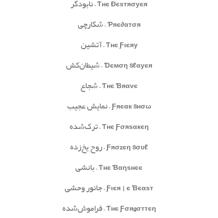
Ƭнє Đєѕтяσуєя
– نابودگر
Ƥяє∂αтσя
– شکارچی
Ƭнє Ƒιєяу
– آتشین
Ɗємση Sℓαуєя
– شیطان‌کش
Ƭнє Ɓяανє
– شجاع
Ƒяєαк Sнσω
– نمایش عجیب
Ƭнє Ƒσяѕαкєη
– ترک‌شده
Ƒяσzєη Sσυℓ
– روح یخ‌زده
Ƭнє Ɓαηѕнєє
– بانشی
Ƒιєя¢є Ɓєαѕт
– جانور وحشی
Ƭнє Ƒσяgσттєη
– فراموش‌شده