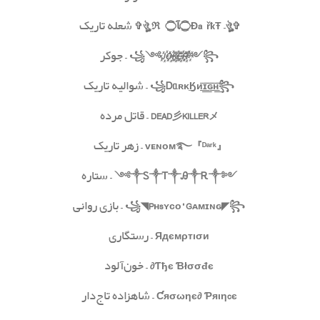
✞
ঔৣ
–
ÐâřҟŦ
۝
ﺂ
۝
ℜê
ঔৣ
✞
شعله تاریک
꧁
꧂
༻
R
E
K
O
J
༺
– جوکر
꧁
꧂
ʀκ͢Ӄᴎ͟͞ɪ͟͞ԍ͟͞ʜ͟͞
ᥲ
Ꭰ
– شوالیه تاریک
DEAD
メ
KILLER
彡
– قاتل مرده
『
ᴰᵃʳᵏ
』
࿐
ᴠᴇɴᴏᴍ
– زهر تاریک
༺༒
༒༻
Ꭱ
༒
Ꭿ
༒
Ꭲ
༒
Ꮪ
– ستاره
꧁
꧂
◤
Pʜsʏᴄᴏ° Gᴀᴍɪɴɢ
◥
– بازی روانی
Ядємρтıσи
– رستگاری
Ƭђє Ɓłσσđє∂
– خون‌آلود
Ƈяσωηє∂ Ƥяιηcє
– شاهزاده تاج‌دار