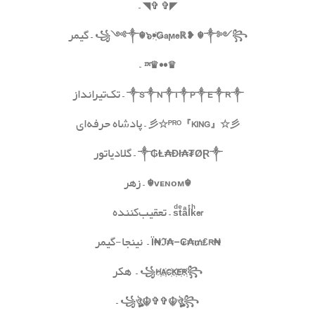
–
◥
✞
✞
◤
꧂
༒༻
☬
❥
•҉Ǥaϻeℝ
๖
☬
༺༒
꧁
– گیمر
–
™︎
♛
••
♛
༒
R
༒
E
༒
P
༒
I
༒
N
༒
S
༒
– تک‌تیرانداز
』☆彡
KING
『
ᴾᴿᴼ
彡☆
– پادشاه حرفه‌ای
༒
₲Ⱡ₳Đł₳₮ØⱤ
༒
– گلادیاتور
☬
ᴠᴇɴᴏᴍ
☬
– زهر
sͩtͤaͣlͭkͪer
– تعقیب‌کننده
₦Ї₦ℑ₳-₢₳₥₤R
– نینجا-گیمر
꧂
H҉A҉C҉K҉E҉R҉
꧁
– هکر
–
꧁
ঔৣ☬
✞✞☬
ঔৣ
꧂