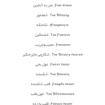
Ƒιяє Sтяιкє
– ضربه آتشین
Ƭнє Ɓℓαzιηg
– شعله‌ور
Ƒяαgмєηтє∂
– تکه‌تکه
Ƭнє Ƒυяισυѕ
– خشمگین
Ƒяєαкιѕн
– عجیب‌وغریب
Ƭнє Ɓσuηту Hυηтєя
– شکارچی جایزه‌بگیر
Ƒяσѕт Gιαηт
– غول یخی
Ƭнє Ɓяσкєη
– شکسته
Ƒяαgιℓє Hєαят
– قلب شکننده
Ƭнє Ɓℓσσdѕєєкєя
– خون‌طلب
Ƒяσzєη Hєαят
– قلب یخ‌زده