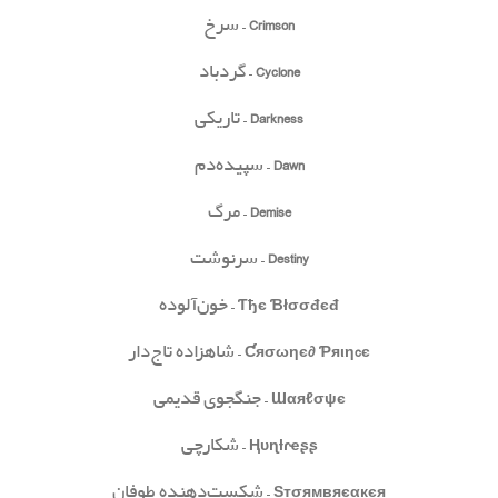
Crimson
– سرخ
Cyclone
– گردباد
Darkness
– تاریکی
Dawn
– سپیده‌دم
Demise
– مرگ
Destiny
– سرنوشت
Ƭђє Ɓłσσđєđ
– خون‌آلوده
Ƈяσωηє∂ Ƥяιηcє
– شاهزاده تاج‌دار
Ɯαяℓσψє
– جنگجوی قدیمی
Ⱨυɳƚɾҽʂʂ
– شکارچی
Ѕтσямвяєαкєя
– شکست‌دهنده طوفان