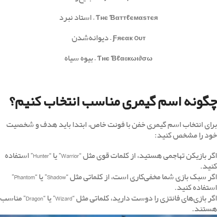
Ƭнє Ɓαттℓємαѕтєя
– استاد نبرد
Ƒяєαк Oυт
– دیوانه‌شدن
Ƭнє Ɓℓαcкωι∂σω
– بیوه سیاه
چگونه اسم گیمری مناسب انتخاب کنیم؟
برای انتخاب اسم گیمری خفن با فونت خاص، ابتدا باید هدف و شخصیت
خود را مشخص کنید:
اگر بازیکن تهاجمی هستید، از کلمات قوی مثل “Warrior” یا “Hunter” استفاده
کنید.
اگر سبک بازی شما مخفی‌کاری است، از کلماتی مثل “Shadow” یا “Phantom”
استفاده کنید.
اگر بازی‌های فانتزی را دوست دارید، کلماتی مثل “Wizard” یا “Dragon” مناسب
هستند.