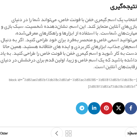
نتیجه‌گیری
انتخاب یک اسم گیمری خفن با فونت خاص، می‌تواند شما را در دنیای
بازی‌های آنلاین متمایز کند. این اسم، نشان‌دهنده شخصیت، سبک بازی و
مهارت‌های شماست. با استفاده از ابزارها و راهکارهای معرفی‌شده،
می‌توانید اسمی خاص و منحصربه‌فرد برای خود طراحی کنید. اگر به دنبال
اسم‌های جذاب، ابزارهای کاربردی و ایده ‌های خلاقانه هستید، همین حالا
دست به کار شوید و اسم گیمری خفن با فونت خاص را طراحی کنید. به یاد
داشته باشید که یک اسم خاص و زیبا، اولین قدم برای درخشش در دنیای
رقابت‌های آنلاین است.
[block id=”%d8%ae%d8%b1%db%8c%d8%af-%d8%ac%d9%85-%d9%81%d8%b1%db%8c-
%d9%81%d8%a7%db%8c%d8%b1″]
Older
Newer