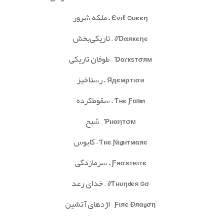
Єνιℓ Qυєєη
– ملکه شرور
Ɗαякєηє∂
– تاریکی‌بخش
Ɗαɾкѕтσям
– طوفان تاریکی
Ядємρтıσи
– رستاخیز
Ƭнє Ƒαllen
– سقوط‌کرده
Ƥнαηтσм
– شبح
Ƭнє Ɲιgнтмαяє
– کابوس
Ƒяσѕтвιтє
– سرمازدگی
Ƭнυηdєя Gσ∂
– خدای رعد
Ƒιяє Đяαgση
– اژدهای آتشین