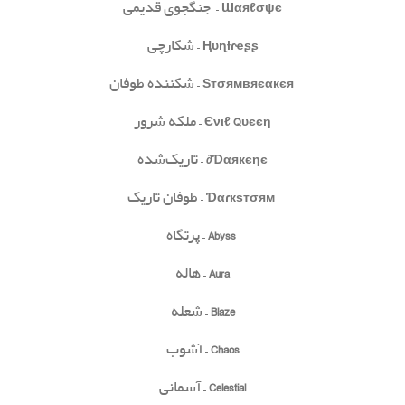
Ɯαяℓσψє
– جنگجوی قدیمی
Ⱨυɳƚɾҽʂʂ
– شکارچی
Ѕтσямвяєαкєя
– شکننده طوفان
Єνιℓ Qυєєη
– ملکه شرور
Ɗαякєηє∂
– تاریک‌شده
Ɗαɾкѕтσям
– طوفان تاریک
Abyss
– پرتگاه
Aura
– هاله
Blaze
– شعله
Chaos
– آشوب
Celestial
– آسمانی