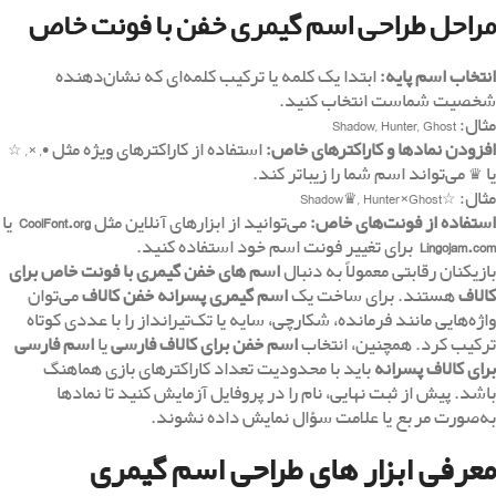
مراحل طراحی اسم گیمری خفن با فونت خاص
انتخاب اسم پایه:
ابتدا یک کلمه یا ترکیب کلمه‌ای که نشان‌دهنده
شخصیت شماست انتخاب کنید.
مثال: Shadow, Hunter, Ghost
افزودن نمادها و کاراکترهای خاص:
استفاده از کاراکترهای ویژه مثل •, ×, ☆
یا ♛ می‌تواند اسم شما را زیباتر کند.
مثال: ☆Shadow♛, Hunter×Ghost
استفاده از فونت‌های خاص:
می‌توانید از ابزارهای آنلاین مثل
CoolFont.org
یا
Lingojam.com
برای تغییر فونت اسم خود استفاده کنید.
بازیکنان رقابتی معمولاً به دنبال
اسم های خفن گیمری با فونت خاص برای
کالاف
هستند. برای ساخت یک
اسم گیمری پسرانه خفن کالاف
می‌توان
واژه‌هایی مانند فرمانده، شکارچی، سایه یا تک‌تیرانداز را با عددی کوتاه
ترکیب کرد. همچنین، انتخاب
اسم خفن برای کالاف فارسی
یا
اسم فارسی
برای کالاف پسرانه
باید با محدودیت تعداد کاراکترهای بازی هماهنگ
باشد. پیش از ثبت نهایی، نام را در پروفایل آزمایش کنید تا نمادها
به‌صورت مربع یا علامت سؤال نمایش داده نشوند.
معرفی ابزار های طراحی اسم گیمری