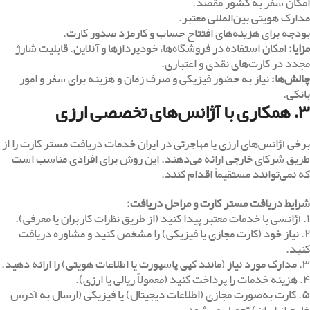
امکان سفر به کشور مقصد.
مدارک هویتی بین‌المللی معتبر.
بودجه برای هزینه‌های افتتاح حساب و کارمزد صدور کارت.
مزایا
:
امکان استفاده در فروشگاه‌ها، خودپردازها و آنلاین. قابلیت شارژ
مجدد در کارت‌های نقدی و اعتباری.
چالش‌ها
:
نیاز به حضور فیزیکی و صرف زمان و هزینه برای سفر و امور
بانکی.
۳. همکاری با آژانس‌های تخصصی ارزی
برخی آژانس‌های ارزی یا مهاجرتی در ایران خدمات دریافت مستر کارت را از
طریق شرکای خارجی ارائه می‌دهند. این روش برای افرادی مناسب است
که نمی‌توانند مستقیماً اقدام کنند.
شرایط دریافت مستر کارت و مراحل دریافت
:
۱. آژانسی با خدمات معتبر پیدا کنید (از طریق نظرات کاربران یا معرفی).
۲. نیاز خود (کارت مجازی یا فیزیکی) را مشخص کنید و مشاوره دریافت
کنید.
۳. مدارک مورد نیاز (مانند کپی پاسپورت یا اطلاعات هویتی) را ارائه دهید.
۴. هزینه خدمات را پرداخت کنید (معمولاً ریالی یا ارزی).
۵. کارت به‌صورت مجازی (اطلاعات دیجیتال) یا فیزیکی (ارسال به آدرس