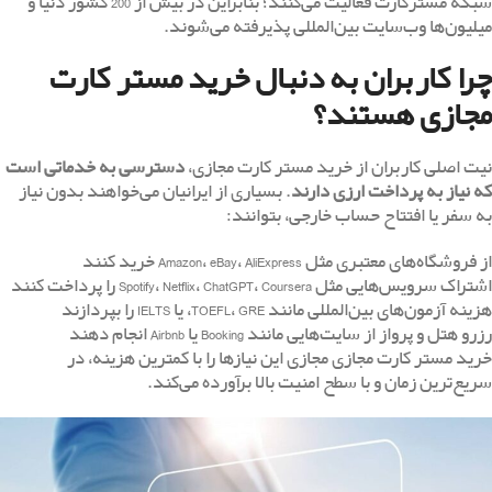
شبکه مسترکارت فعالیت می‌کنند؛ بنابراین در بیش از 200 کشور دنیا و
میلیون‌ها وب‌سایت بین‌المللی پذیرفته می‌شوند.
چرا کاربران به دنبال خرید مستر کارت
مجازی هستند؟
نیت اصلی کاربران از خرید مستر کارت مجازی،
دسترسی به خدماتی است
که نیاز به پرداخت ارزی دارند
. بسیاری از ایرانیان می‌خواهند بدون نیاز
به سفر یا افتتاح حساب خارجی، بتوانند:
از فروشگاه‌های معتبری مثل Amazon، eBay، AliExpress خرید کنند
اشتراک سرویس‌هایی مثل Spotify، Netflix، ChatGPT، Coursera را پرداخت کنند
هزینه آزمون‌های بین‌المللی مانند TOEFL، GRE، یا IELTS را بپردازند
رزرو هتل و پرواز از سایت‌هایی مانند Booking یا Airbnb انجام دهند
خرید مستر کارت مجازی مجازی این نیازها را با کمترین هزینه، در
سریع‌ترین زمان و با سطح امنیت بالا برآورده می‌کند.