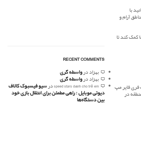
ید با
اطق آرام و
 کمک کند تا
RECENT COMMENTS
بهزاد
در
واسطه گری
بهزاد
در
واسطه گری
speed stars dành cho trẻ em
در
سیو فیسبوک کالاف
 فری فایر مپ
دیوتی موبایل : راهی مطمئن برای انتقال بازی خود
منطقه در
بین دستگاه‌ها