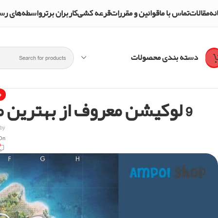
نه
مقالات
تماس با ما
قوانین و مقررات
قرعه کشی
کاربران برتر
واسطه‌های رسمی و تأییدشده mpol Shop
دسته بندی محصولات
م
9 لوکیشن معروف از بهترین مکان های لوت فری فایر مپ برمودا
 by
On دسامبر 21, 