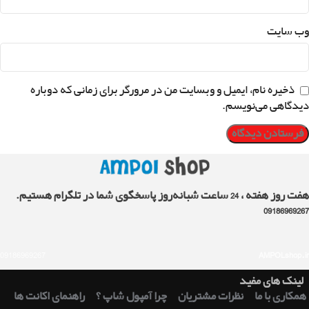
وب‌ سایت
ذخیره نام، ایمیل و وبسایت من در مرورگر برای زمانی که دوباره
دیدگاهی می‌نویسم.
هفت روز هفته ، 24 ساعت شبانه‌روز پاسخگوی شما در تلگرام هستیم.
09186969267
09186969267
AMPOLshop.ir
لینک های مفید
همکاری با ما
نظرات مشتریان
چرا آمپول شاپ ؟
راهنمای اکانت ها