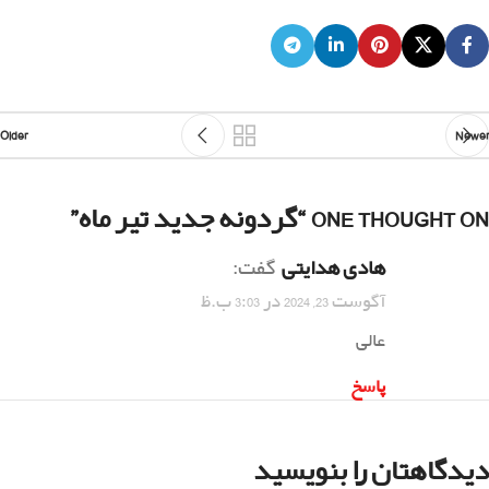
Older
Newer
ONE THOUGHT ON “
گردونه جدید تیر ماه
”
هادی هدایتی
گفت:
آگوست 23, 2024 در 3:03 ب.ظ
عالی
پاسخ
دیدگاهتان را بنویسید