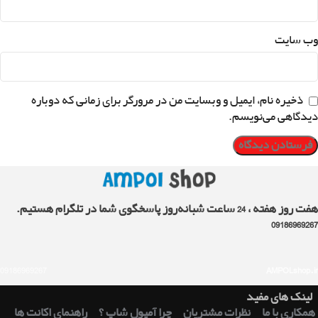
وب‌ سایت
ذخیره نام، ایمیل و وبسایت من در مرورگر برای زمانی که دوباره
دیدگاهی می‌نویسم.
هفت روز هفته ، 24 ساعت شبانه‌روز پاسخگوی شما در تلگرام هستیم.
09186969267
09186969267
AMPOLshop.ir
لینک های مفید
همکاری با ما
نظرات مشتریان
چرا آمپول شاپ ؟
راهنمای اکانت ها