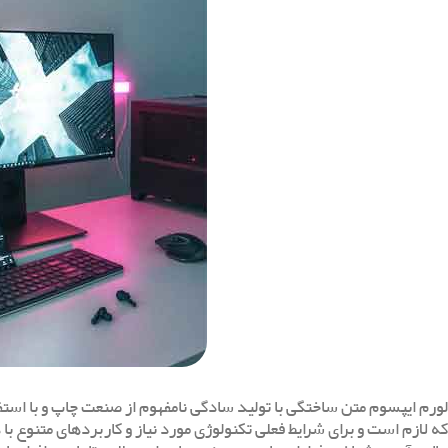
لورم ایپسوم متن ساختگی با تولید سادگی نامفهوم از صنعت چاپ و با استفا
که لازم است و برای شرایط فعلی تکنولوژی مورد نیاز و کاربردهای متنوع