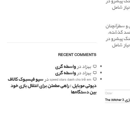
هنگ پیشرو در
نیاز شامل
 و سطرآنچنان
درصد گذشته،
هنگ پیشرو در
نیاز شامل
RECENT COMMENTS
بهزاد
در
واسطه گری
بهزاد
در
واسطه گری
speed stars dành cho trẻ em
در
سیو فیسبوک کالاف
دیوتی موبایل : راهی مطمئن برای انتقال بازی خود
بین دستگاه‌ها
Older
The Wit