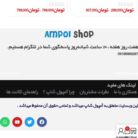
تومان
299,000
–
تومان
307,000
تومان
789,000
–
تومان
799,000
هفت روز هفته ، 24 ساعت شبانه‌روز پاسخگوی شما در تلگرام هستیم.
09186969267
09186969267
AMPOLshop.ir
لینک های مفید
همکاری با ما
نظرات مشتریان
چرا آمپول شاپ ؟
راهنمای اکانت ها
اين وبسايت متعلق به آمپول شاپ ميباشد و تمامی حقوق آن محفوظ ميباشد .
0
My account
Cart
Shop