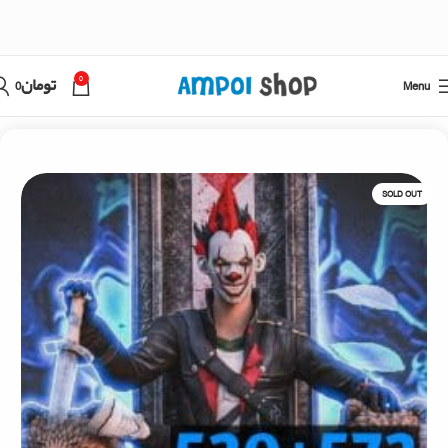
0
Menu
تومان
0
خانه
فری فایر
خرید جم فری فایر دوبل
SOLD OUT