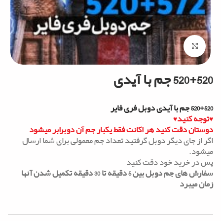
Click to enlarge
520+520 جم با آیدی
520+520 جم با آیدی دوبل فری فایر
♥توجه کنید♥
دوستان دقت کنید هر اکانت فقط یکبار جم آن دوبرابر میشود
اگر از جای دیگر دوبل گرفتید تعداد جم معمولی برای شما ارسال
میشود.
پس در خرید خود دقت کنید
سفارش های جم دوبل بین 5 دقیقه تا 30 دقیقه تکمیل شدن آنها
زمان میبرد