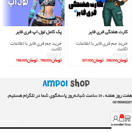
کارت هفتگی فری فایر
پک کامل لول اپ فری فایر
خرید جم فری فایر با اطلاعات
خرید جم فری فایر با اطلاعات
اکانت
اکانت
تومان
299,000
–
تومان
307,000
تومان
789,000
–
تومان
799,000
هفت روز هفته ، 24 ساعت شبانه‌روز پاسخگوی شما در تلگرام هستیم.
09186969267
0
09186969267
AMPOLshop.ir
My account
Cart
Shop