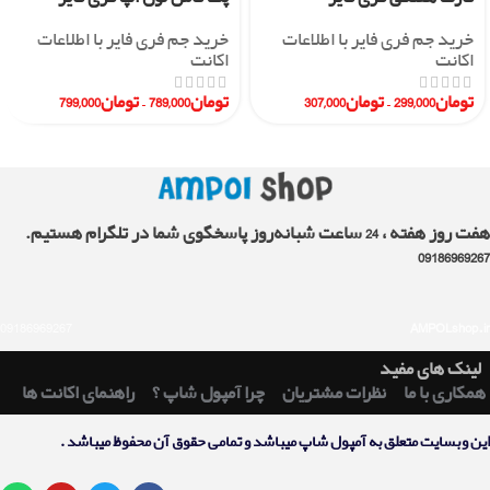
خرید جم فری فایر با اطلاعات
خرید جم فری فایر با اطلاعات
اکانت
اکانت
تومان
299,000
–
تومان
307,000
تومان
789,000
–
تومان
799,000
هفت روز هفته ، 24 ساعت شبانه‌روز پاسخگوی شما در تلگرام هستیم.
09186969267
09186969267
AMPOLshop.ir
لینک های مفید
همکاری با ما
نظرات مشتریان
چرا آمپول شاپ ؟
راهنمای اکانت ها
اين وبسايت متعلق به آمپول شاپ ميباشد و تمامی حقوق آن محفوظ ميباشد .