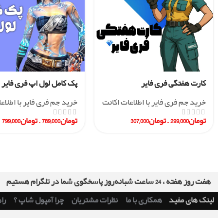
کارت هفتگی فری فایر
پک کامل لول اپ فری فایر
خرید جم فری فایر با اطلاعات اکانت
خرید جم فری فایر با اطلاع
تومان
299,000
–
تومان
307,000
تومان
789,000
–
تومان
799,000
هفت روز هفته ، 24 ساعت شبانه‌روز پاسخگوی شما در تلگرام هستیم
لینک های مفید
همکاری با ما
نظرات مشتریان
چرا آمپول شاپ ؟
را