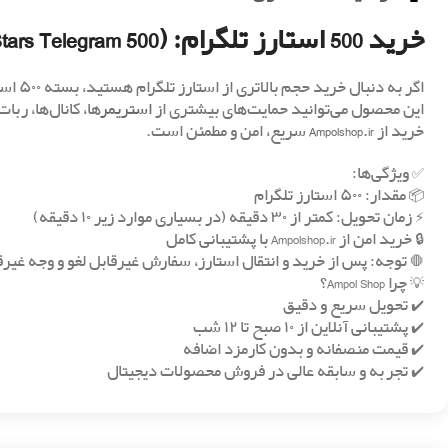
خرید 500 استارز تلگرام: (500 Stars Telegram ⭐️)
اگر به د
این محصول می‌توانید حمایت‌های بیشتری از
استریمر
ها، کانال‌ها، رب
خرید از
Ampolshop.ir
سریع، امن و مطمئن است.
✅ ویژگی‌ها:
📦 مقدار: ۵۰۰ استارز تلگرام
⚡️ زمان تحویل: کمتر از ۳۰ دقیقه (در بسیاری موارد زیر ۱۰ دقیقه)
🔒 خرید امن از Ampolshop.ir با پشتیبانی کامل
🛑 توجه: پس از خرید و انتقال استارز، سفارش غیرقابل لغو و وجه غیر
💡 چرا Ampol Shop؟
✔️ تحویل سریع و دقیق
✔️ پشتیبانی آنلاین از ۱۰ صبح تا ۱۲ شب
✔️ قیمت منصفانه و بدون کارمزد اضافه
✔️ تجربه و سابقه عالی در فروش محصولات دیجیتال