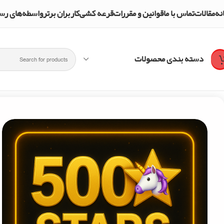
نه
مقالات
تماس با ما
قوانین و مقررات
قرعه کشی
کاربران برتر
واسطه‌های رسمی و تأییدشده mpol Shop
دسته بندی محصولات
خانه
استارز تلگرام
500 استارز تلگرام