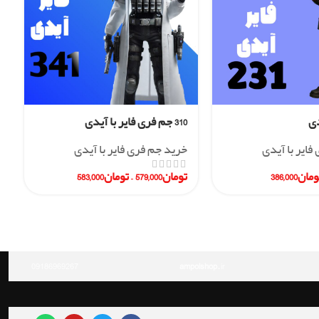
310 جم فری فایر با آیدی
فایر با آیدی
خرید جم فری فایر با آیدی
ومان
386,000
تومان
579,000
–
تومان
583,000
09186969267
ampolshop
.ir