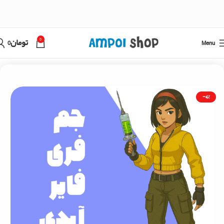
0
Menu
تومان
0
خانه
فری فایر
خرید جم فری فایر با آیدی
-4%