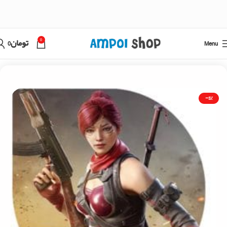
0
Menu
تومان
0
خانه
کال آف دیوتی
-3%