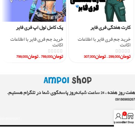
کارت هفتگی فری فایر
پک کامل لول اپ فری فایر
خرید جم فری فایر با اطلاعات
خرید جم فری فایر با اطلاعات
اکانت
اکانت
تومان
299,000
–
تومان
307,000
تومان
789,000
–
تومان
799,000
هفت روز هفته ، 24 ساعت شبانه‌روز پاسخگوی شما در تلگرام هستیم.
09186969267
0
09186969267
AMPOLshop.ir
My account
Cart
Shop
لینک های مفید