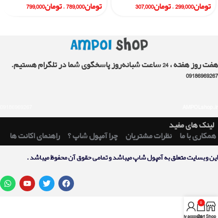
تومان
299,000
–
تومان
307,000
تومان
789,000
–
تومان
799,000
هفت روز هفته ، 24 ساعت شبانه‌روز پاسخگوی شما در تلگرام هستیم.
09186969267
09186969267
AMPOLshop.ir
لینک های مفید
همکاری با ما
نظرات مشتریان
چرا آمپول شاپ ؟
راهنمای اکانت ها
اين وبسايت متعلق به آمپول شاپ ميباشد و تمامی حقوق آن محفوظ ميباشد .
0
My account
Cart
Shop