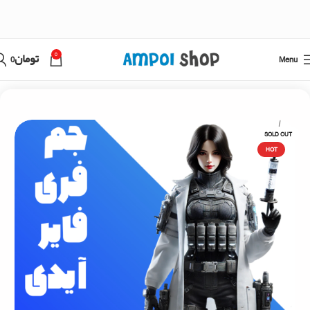
0
Menu
تومان
0
خانه
فری فایر
پک ویژه جم فری فایر با آیدی (واریز 1ساعت الی 7روز)
SOLD OUT
HOT