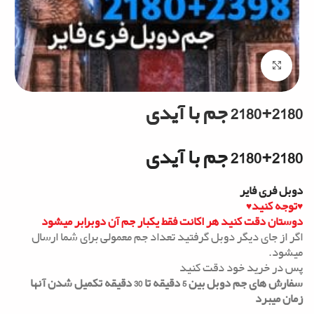
Click to enlarge
2180+2180 جم با آیدی
2180+2180 جم با آیدی
دوبل فری فایر
♥توجه کنید♥
دوستان دقت کنید هر اکانت فقط یکبار جم آن دوبرابر میشود
اگر از جای دیگر دوبل گرفتید تعداد جم معمولی برای شما ارسال
میشود.
پس در خرید خود دقت کنید
سفارش های جم دوبل بین 5 دقیقه تا 30 دقیقه تکمیل شدن آنها
زمان میبرد