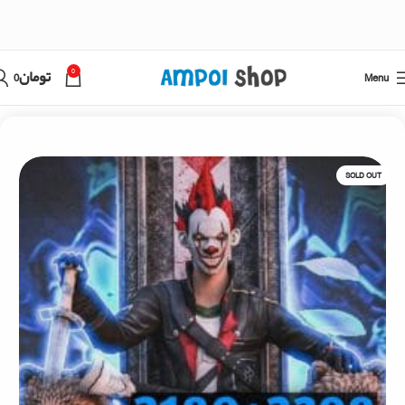
0
Menu
تومان
0
خانه
فری فایر
خرید جم فری فایر دوبل
SOLD OUT