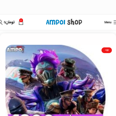
0
Menu
تومان
0
خانه
پابجی
-2%