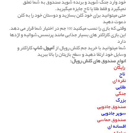
خود وارد جنگ شوید و برنده شوید صندوق به شما تعلق
نمیگیرد و فقط طلا یا تاج جایزه میگیرید.
حتی میتوانید برای خود کلن بسازید و دوستان خود را به کلن
دعوت دهید
وقتی که بازی را نصب میکنید 100 جم در اختیار شما قرار می دهد.
این بازی کاراکتر های بسیار جذابی مانند پرنسس،شوالیه و اژدها
دارد
شما میتوانید با خرید جم کلش رویال از
آمپول شاپ
کاراکتر و
وسایل خود ارتقا دهید و سطح بازیتان را بالا ببرید
انواع صندوق های کلش رویال:
رایگان
تاج
نقره ای
طلایی
جنگی
بزرگ
صندوق جادویی
سوپر جادویی
صندوق حماسی
افسانه ای
صاعقه