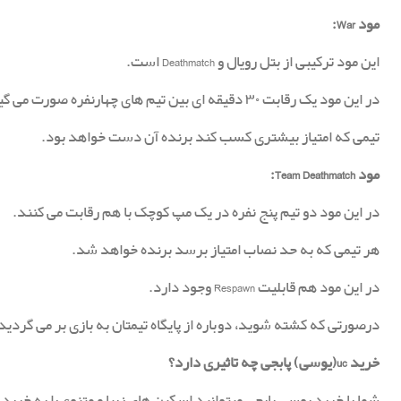
مود War:
این مود ترکیبی از بتل رویال و Deathmatch است.
در این مود یک رقابت ۳۰ دقیقه ای بین تیم های چهارنفره صورت می گیرد.
تیمی که امتیاز بیشتری کسب کند برنده آن دست خواهد بود.
مود Team Deathmatch:
در این مود دو تیم پنج نفره در یک مپ کوچک با هم رقابت می کنند.
هر تیمی که به حد نصاب امتیاز برسد برنده خواهد شد.
در این مود هم قابلیت Respawn وجود دارد.
درصورتی که کشته شوید، دوباره از پایگاه تیمتان به بازی بر می گردید
خرید uc(یوسی) پابجی چه تاثیری دارد؟
شما با خرید یوسی پابجی میتوانید اسکین های زیبا و متنوع را به خرید 