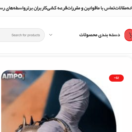
نه
مقالات
تماس با ما
قوانین و مقررات
قرعه کشی
کاربران برتر
واسطه‌های رسمی و تأییدشده mpol Shop
دسته بندی محصولات
خانه
پابجی
120 یوسی پابجی
-3%