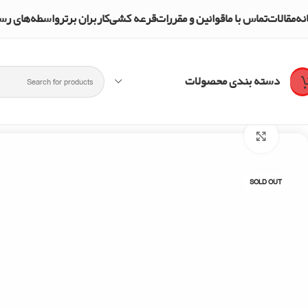
نه
مقالات
تماس با ما
قوانین و مقررات
قرعه کشی
کاربران برتر
واسطه‌های رسمی و تأییدشده mpol Shop
دسته بندی محصولات
خانه
گیفت کارت فری فایر
گیفت کارت فری فایر (2420جم)
Click to enlarge
SOLD OUT