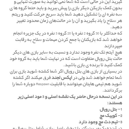
گیرید این در حالی است که شما نمی توانید به صورت تنهایی و
بدون کمک بازیکن دیگر بازی را پیش ببرید و باید حتما گروه ها ی
سه نفره ای را تشکیل دهید شما باید سریع حرکت کنید و ریتم
هر سلاح را یاد بگیرید و آن را در حالت‌های زمان محدود تغییر
دهید.
که حداکثر با 30 گروه 2 نفره یا 20 گروه 3 نفره در یک جزیره انجام
خواهد شد که بازیکنان با جمع کردن مهمات و سلاح به رقابت
میپردازند
هیچ آیتم تک نفره وجود ندارد و نسبت به سایر بازی های دیگر
حالت بتل رویال متفاوت است که در نهایت شما باید به گروه خود
کمک کنید تا برنده ی بازی باشید.
در بسیاری از بازی های بتل رویال اگر شما کشته شوید بازی برای
شما تمام خواهد شد ولی در
اپکس لجند
فرق میکند اگر کشته
شوید هم تیمی هایتان میتوانند با قابلیت Respawn دوباره شما را
برگردانند.
در این نسخه درحال حاضر یک نقشه اصلی و 3 مود اصلی زیر
هستند:
1- بتل رویال
2- کوییک مچ
3-تیم دث مچ وجود دارد
در آینده یک مپ بزرگتر با 2 بخش اصلی بازی شامل بتل رویال و