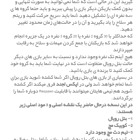
گیرید این در حالی است که شما نمی توانید به صورت تنهایی و
بدون کمک بازیکن دیگر بازی را پیش ببرید و باید حتما گروه ها ی
سه نفره ای را تشکیل دهید شما باید سریع حرکت کنید و ریتم
هر سلاح را یاد بگیرید و آن را در حالت‌های زمان محدود تغییر
دهید.
که حداکثر با 30 گروه 2 نفره یا 20 گروه 3 نفره در یک جزیره انجام
خواهد شد که بازیکنان با جمع کردن مهمات و سلاح به رقابت
میپردازند
هیچ آیتم تک نفره وجود ندارد و نسبت به سایر بازی های دیگر
حالت بتل رویال متفاوت است که در نهایت شما باید به گروه خود
کمک کنید تا برنده ی بازی باشید.
در بسیاری از بازی های بتل رویال اگر شما کشته شوید بازی برای
شما تمام خواهد شد ولی در
اپکس لجند
فرق میکند اگر کشته
شوید هم تیمی هایتان میتوانند با قابلیت Respawn دوباره شما را
برگردانند.
در این نسخه درحال حاضر یک نقشه اصلی و 3 مود اصلی زیر
هستند:
1- بتل رویال
2- کوییک مچ
3-تیم دث مچ وجود دارد
در آینده یک مپ بزرگتر با 2 بخش اصلی بازی شامل بتل رویال و