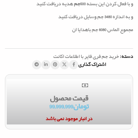
و با فعال کردن این بسته
500جم
هدیه دریافت کنید
و به اندازه
3480
جم وسایل دریافت کنید
مجموع الماس
6080
جم باهدایا ان
دسته:
خرید جم فری فایر با اطلاعات اکانت
اشتراک گذاری
قیمت محصول
تومان
99,999,999
در انبار موجود نمی باشد