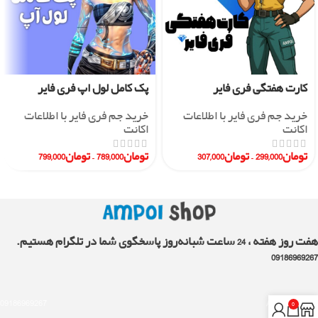
کارت هفتگی فری فایر
پک کامل لول اپ فری فایر
خرید جم فری فایر با اطلاعات
خرید جم فری فایر با اطلاعات
اکانت
اکانت
تومان
299,000
–
تومان
307,000
تومان
789,000
–
تومان
799,000
هفت روز هفته ، 24 ساعت شبانه‌روز پاسخگوی شما در تلگرام هستیم.
09186969267
09186969267
AMPOLshop.ir
0