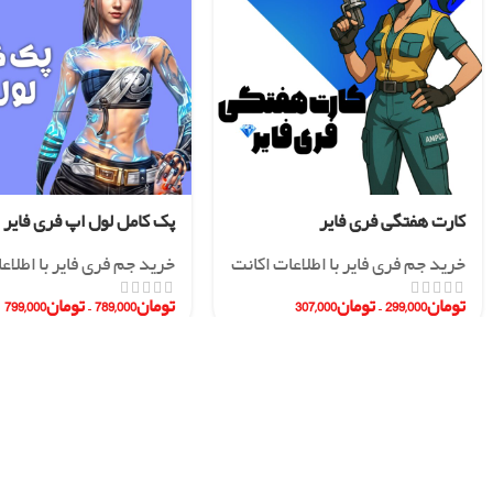
کارت هفتگی فری فایر
پک کامل لول اپ فری فایر
خرید جم فری فایر با اطلاعات اکانت
خرید جم فری فایر با اطلاع
تومان
299,000
–
تومان
307,000
تومان
789,000
–
تومان
799,000
هفت روز هفته ، 24 ساعت شبانه‌روز پاسخگوی شما در تلگرام هستیم
لینک های مفید
همکاری با ما
نظرات مشتریان
چرا آمپول شاپ ؟
را