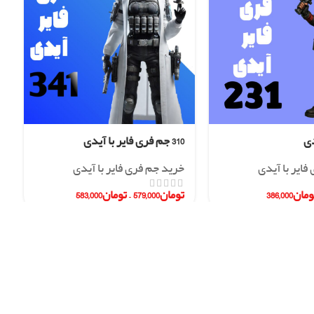
310 جم فری فایر با آیدی
فایر با آیدی
خرید جم فری فایر با آیدی
ومان
386,000
تومان
579,000
–
تومان
583,000
09186969267
ampolshop
.ir