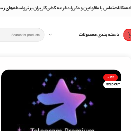
نه
مقالات
تماس با ما
قوانین و مقررات
قرعه کشی
کاربران برتر
واسطه‌های رسمی و تأییدشده mpol Shop
دسته بندی محصولات
خانه
تلگرام پرمیوم
تلگرام پرمیوم یک ماهه
-13%
SOLD OUT