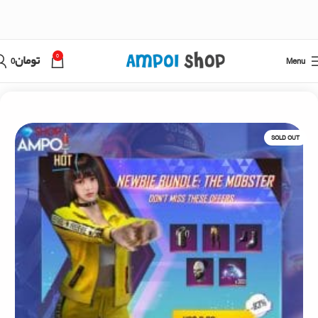
0
Menu
تومان
0
خانه
فری فایر
خرید جم فری فایر با اطلاعات اکانت
SOLD OUT