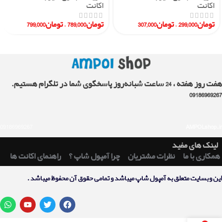
اکانت
اکانت
تومان
299,000
–
تومان
307,000
تومان
789,000
–
تومان
799,000
هفت روز هفته ، 24 ساعت شبانه‌روز پاسخگوی شما در تلگرام هستیم.
09186969267
09186969267
AMPOLshop.ir
لینک های مفید
همکاری با ما
نظرات مشتریان
چرا آمپول شاپ ؟
راهنمای اکانت ها
اين وبسايت متعلق به آمپول شاپ ميباشد و تمامی حقوق آن محفوظ ميباشد .