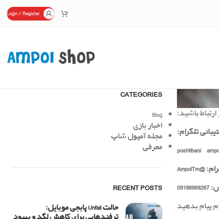
Login / Register
CATEGORIES
ارتباط باشید:
Blog
اخبار بازی
یبانی تلگرام:
مجله آمپول شاپ
معرفی
 @AmpolTm
RECENT POSTS
09186
م پیام بدهید
حالت Unfail پابجی موبایل:
ترفندهایی برای کاهش لگد و بهبود