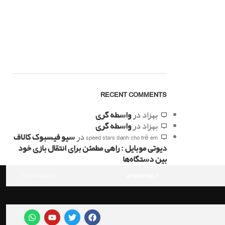
RECENT COMMENTS
بهزاد
در
واسطه گری
بهزاد
در
واسطه گری
speed stars dành cho trẻ em
در
سیو فیسبوک کالاف
دیوتی موبایل : راهی مطمئن برای انتقال بازی خود
بین دستگاه‌ها
09186969267
ampolshop
.ir