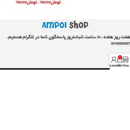
تومان
789,000
–
تومان
799,000
هفت روز هفته ، 24 ساعت شبانه‌روز پاسخگوی شما در تلگرام هستیم.
09186969267
0
09186969267
AMPOLshop.ir
My account
Cart
Shop
لینک های مفید
همکاری با ما
نظرات مشتریان
چرا آمپول شاپ ؟
راهنمای اکانت ها
اين وبسايت متعلق به آمپول شاپ ميباشد و تمامی حقوق آن محفوظ ميباشد .