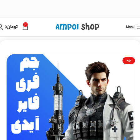
0
Menu
تومان
0
خانه
فری فایر
خرید جم فری فایر با آیدی
-2%