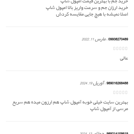
خرید جم با بهترین قیمت امپول شاپ
خرید ارزان جم و سرعت واریز بالا امپول شاپ
اصلا نمیشه با هیچ جایی مقایسه کردش
09938270489
–
مارس 11, 2022
عالی
989016268488
–
آوریل 19, 2024
بهترین سایت خیلی خوبه آمپول شاپ هم ارزون میده هم سریع
مرسی از آمپول شاپ
989214158619
–
جولای 13, 2024