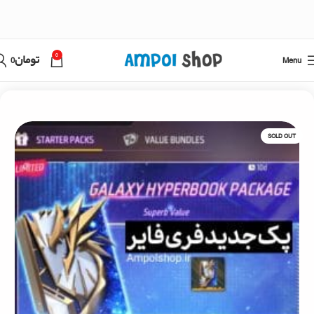
0
Menu
تومان
0
خانه
فری فایر
خرید جم فری فایر با اطلاعات اکانت
SOLD OUT