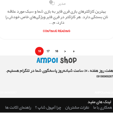
0
مدیر
بهترین کاراکترهای بازی فری فایر به بازی شما و سبک مورد علاقه
‌تان بستگی دارد. هر کاراکتر در فری فایر ویژگی‌های خاص خودش را
دارد، م...
CONTINUE READING
18
17
16
‹
«
هفت روز هفته ، 24 ساعت شبانه‌روز پاسخگوی شما در تلگرام هستیم.
09186969267
09186969267
AMPOLshop.ir
لینک های مفید
همکاری با ما
نظرات مشتریان
چرا آمپول شاپ ؟
راهنمای اکانت ها