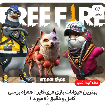
07
نوامبر
مجله آمپول شاپ
بهترین حیوانات بازی فری فایر || همراه برسی
کامل و دقیق ( 8 مورد )
0