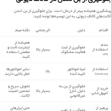
پیشگیری همیشه بهتر از درمان است. برای جلوگیری از بن شدن
اکانت‌های کالاف دیوتی، به این توصیه‌ها توجه کنید:
اقدام
دلیل
اثربخشی
نکته مهم
همیشه از
عدم
جلوگیری از ثبت
اینترنت ثابت و
استفاده از
بسیار بالا
فعالیت مشکوک
مطمئن استفاده
VPN
کنید.
استفاده از
تنها امولاتور
سایر امولاتورها
بالا
GameLoop
تاییدشده
خطر بالایی دارند.
جلوگیری از بن به
تحویل سریع و
خرید از
دلیل شارژ
بسیار بالا
تضمین امنیت
آمپول‌شاپ
غیرقانونی
اکانت.
پرهیز از
حتی ابزارهای
جلوگیری از تغییر