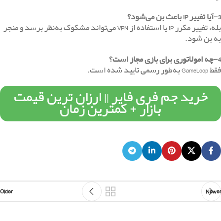
پرسش‌های متداول
1-چرا بعد از خرید CP بن شدم؟
احتمالاً خرید از منبع غیرمعتبر بوده است. برای جلوگیری از این مشکل،
همیشه از فروشگاه‌های معتبر استفاده کنید.
2-چقدر طول می‌کشد تا بن شدن اکانت‌های کالاف دیوتی رفع شود؟
بسته به نوع بن، از چند ساعت تا چند روز. بن‌های دائمی قابل رفع
نیستند.
3-آیا تغییر IP باعث بن می‌شود؟
بله، تغییر مکرر IP یا استفاده از
VPN
می‌تواند مشکوک به‌نظر برسد و منجر
به بن شود.
4-چه امولاتوری برای بازی مجاز است؟
فقط GameLoop به‌طور رسمی تایید شده است.
خرید جم فری فایر || ارزان ترین قیمت