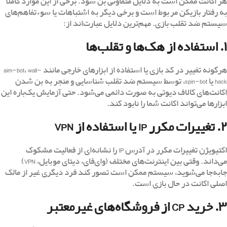
هر اکانت ممکن است به دلایل متفاوتی بن شود. برخی از این موارد کاملاً
به رفتار بازیکن مربوط است و برخی دیگر به اشتباهات یا سوء‌تفاهم‌های
سیستم ضد تقلب بازی. مهم‌ترین دلایل عبارت‌اند از:
۱. استفاده از هک‌ها و تقلب‌ها
هرگونه تغییر در کد بازی یا استفاده از ابزارهای خارجی مانند aim-bot، wall-
hack یا spin-bot، توسط سیستم ضد تقلب شناسایی و منجر به بن شدن
اکانت‌های کالاف دیوتی به صورت دائمی می‌شود. حتی آزمایش یک‌باره این
ابزارها می‌تواند اکانت شما را نابود کند.
۲. تغییرات مکرر IP یا استفاده از VPN
اکتیویژن تغییرات مکرر در آدرس IP را نشانه‌ای از فعالیت مشکوک
می‌داند. وقتی بین اینترنت‌های مختلف (وای‌فای، دیتای موبایل، VPN)
جابه‌جا می‌شوید، سیستم ممکن است تصور کند فرد دیگری غیر از مالک
اصلی اکانت در حال بازی است.
۳. خرید CP از فروشگاه‌های غیرمعتبر