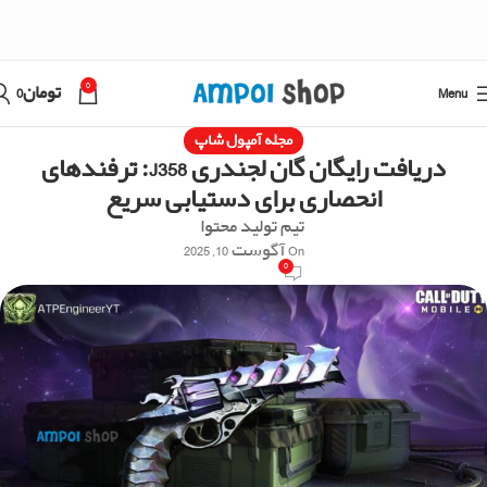
0
Menu
تومان
0
مجله آمپول شاپ
دریافت رایگان گان لجندری J358: ترفندهای
انحصاری برای دستیابی سریع
تیم تولید محتوا
On آگوست 10, 2025
0