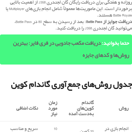
روزانه و هفتگی برای دریافت رایگان گان لجندری J358 از اهمیت بالایی
برخوردار است. این ماموریت‌ها معمولاً شامل انجام بازی‌های Multiplayer یا
Battle Royale هستند.
دریافت جوایز از
Battle Pass
: بعد از رسیدن به سطح 80 در Battle Pass،
می‌توانید گان لجندری J358 را دریافت کنید.
حتما بخوانید:
دریافت مکعب جادویی در فری فایر: بهترین
روش‌ها و کدهای جایزه
جدول روش‌های جمع‌آوری گاندام کوین
گاندام
زمان
روش
کوین‌های
مورد
نکات اضافی
به‌دست آمده
نیاز
انجام بازی در
10
سریع و مناسب
20 کوین