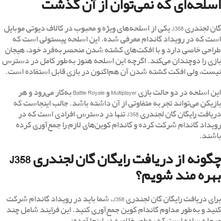
اسلحه‌ای که نمی‌توان از آن گذشت
گان لجندری J358 یکی از اسلحه‌های ویژه و محبوب در کالاف دیوتی موبایل
است که در رویداد گاندام معرفی شده. این اسلحه پیستولی است که
طراحی خاصی دارد و با افکت‌های کشته شدن منحصربه‌فرد خود، هیجان
بازی را دوچندان می‌کند. اگرچه این اسلحه هنوز به‌طور کامل در دسترس
نیست، ولی افکت کشته شدن آن هم‌اکنون در بازی قابل استفاده است.
این اسلحه در دو حالت بازی Multiplayer و Battle Royale به‌کار می‌رود و هر
بازیکن می‌تواند تجربه متفاوتی از آن داشته باشد. جالب اینجاست که
دریافت رایگان گان لجندری J358 تنها در دسترس افرادی است که در
رویداد گاندام شرکت کرده و گاندام کوین‌های لازم را جمع‌آوری کرده
باشند.
چگونه از دریافت رایگان گان لجندری J358
بهره مند شویم؟
برای دریافت رایگان گان لجندری J358، شما باید در رویداد گاندام شرکت
کنید و به‌طور مداوم گاندام کوین جمع‌آوری کنید. این فرایند شامل چند
مرحله ساده است که به‌طور خلاصه در اینجا آمده: