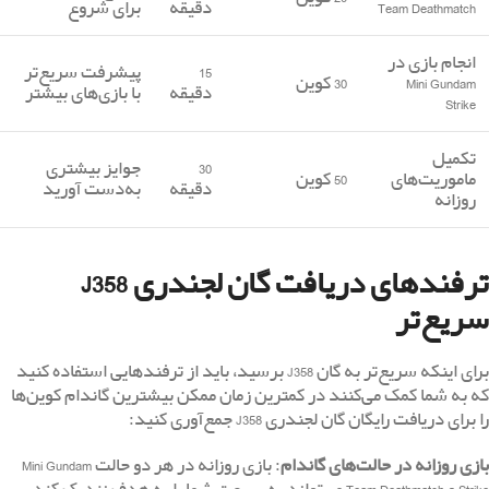
Team Deathmatch
دقیقه
برای شروع
انجام بازی در
15
پیشرفت سریع‌تر
Mini Gundam
30 کوین
دقیقه
با بازی‌های بیشتر
Strike
تکمیل
30
جوایز بیشتری
ماموریت‌های
50 کوین
دقیقه
به‌دست آورید
روزانه
ترفندهای دریافت گان لجندری J358
سریع‌تر
برای اینکه سریع‌تر به گان J358 برسید، باید از ترفندهایی استفاده کنید
که به شما کمک می‌کنند در کمترین زمان ممکن بیشترین گاندام کوین‌ها
را برای دریافت رایگان گان لجندری J358 جمع‌آوری کنید:
بازی روزانه در حالت‌های گاندام
: بازی روزانه در هر دو حالت Mini Gundam