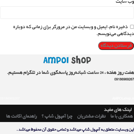
وب‌ سایت
ذخیره نام، ایمیل و وبسایت من در مرورگر برای زمانی که دوباره
دیدگاهی می‌نویسم.
هفت روز هفته ، 24 ساعت شبانه‌روز پاسخگوی شما در تلگرام هستیم.
09186969267
09186969267
AMPOLshop.ir
لینک های مفید
همکاری با ما
نظرات مشتریان
چرا آمپول شاپ ؟
راهنمای اکانت ها
اين وبسايت متعلق به آمپول شاپ ميباشد و تمامی حقوق آن محفوظ ميباشد .