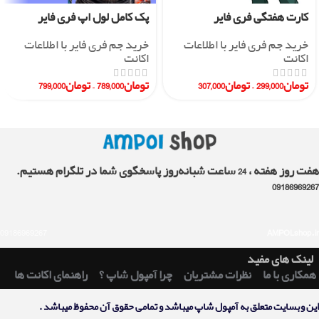
کارت هفتگی فری فایر
پک کامل لول اپ فری فایر
خرید جم فری فایر با اطلاعات
خرید جم فری فایر با اطلاعات
اکانت
اکانت
تومان
299,000
–
تومان
307,000
تومان
789,000
–
تومان
799,000
هفت روز هفته ، 24 ساعت شبانه‌روز پاسخگوی شما در تلگرام هستیم.
09186969267
09186969267
AMPOLshop.ir
لینک های مفید
همکاری با ما
نظرات مشتریان
چرا آمپول شاپ ؟
راهنمای اکانت ها
اين وبسايت متعلق به آمپول شاپ ميباشد و تمامی حقوق آن محفوظ ميباشد .