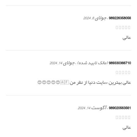
989226358056
–
جولای 8, 2024
عالی
989330366710
–
جولای 14, 2024
(مالک تایید شده)
عالی بهترین سایت دنیا از نظر من 🇦🇫😍😍😍😍😍
989020563561
–
آگوست 14, 2024
عالی