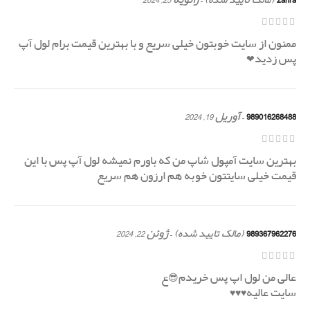
(مالک تایید شده)
ممنون از سایت خوبتون خیلی سریع و با بهترین قیمت برام لول آپ
پس زدید❤
989016268488
–
آوریل 19, 2024
بهترین سایت آمپول شاپ من که باورم نمیشه لول آپ پس با این
قیمت خیلی سایتتون خوبه هم ارزون هم سریع
989367962276
–
ژوئن 22, 2024
(مالک تایید شده)
عالی من لول اپ پس خریدم😎ع
سایت عالیه♥♥♥