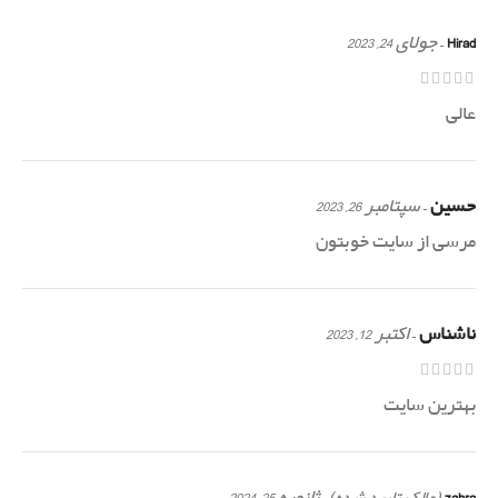
Hirad
–
جولای 24, 2023
عالی
حسین
–
سپتامبر 26, 2023
مرسی از سایت خوبتون
ناشناس
–
اکتبر 12, 2023
بهترین سایت
zahra
–
ژانویه 25, 2024