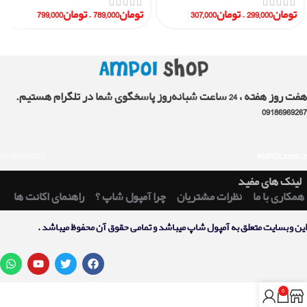
تومان
299,000
–
تومان
307,000
تومان
789,000
–
تومان
799,000
هفت روز هفته ، 24 ساعت شبانه‌روز پاسخگوی شما در تلگرام هستیم.
09186969267
09186969267
AMPOLshop.ir
لینک های مفید
همکاری با ما
نظرات مشتریان
چرا آمپول شاپ ؟
راهنمای اکانت ها
اين وبسايت متعلق به آمپول شاپ ميباشد و تمامی حقوق آن محفوظ ميباشد .
0