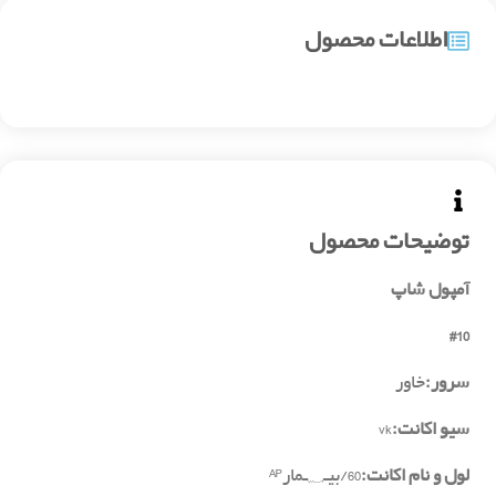
اطلاعات محصول
توضیحات محصول
آمپول شاپ
#10
سرور:
خاور
سیو اکانت:
vk
لول و نام اکانت:
60/بیـ؁ـمارᴬᴾ