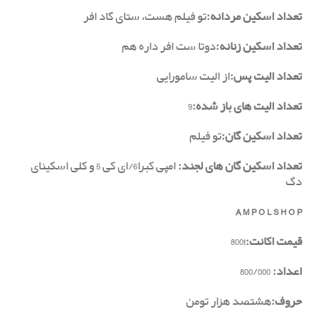
تعداد اسکین مردانه:
تو فیلم هست، ستای گاد افر
تعداد اسکین زنانه:
دوتا ست افر داره هم
تعداد الیت پس:
از الیت سامورایی
تعداد الیت های باز شده:
9
تعداد اسکین
گان:
تو فیلم
تعداد اسکین گان های لجند:
امپی کبرا6/ای کی 5 و کلی اسکینای
دگ
A M P O L S H O P
قیمت اکانت:
800t
اعداد:
800/000
حروف:
هشتصد هزار تومن