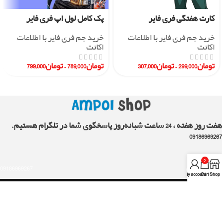
کارت هفتگی فری فایر
پک کامل لول اپ فری فایر
خرید جم فری فایر با اطلاعات
خرید جم فری فایر با اطلاعات
اکانت
اکانت
تومان
299,000
–
تومان
307,000
تومان
789,000
–
تومان
799,000
هفت روز هفته ، 24 ساعت شبانه‌روز پاسخگوی شما در تلگرام هستیم.
09186969267
0
09186969267
AMPOLshop.ir
My account
Cart
Shop
لینک های مفید
همکاری با ما
نظرات مشتریان
چرا آمپول شاپ ؟
راهنمای اکانت ها
اين وبسايت متعلق به آمپول شاپ ميباشد و تمامی حقوق آن محفوظ ميباشد .