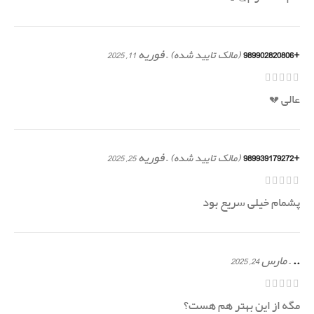
+989902820806
–
فوریه 11, 2025
(مالک تایید شده)
عالی 💔
+989939179272
–
فوریه 25, 2025
(مالک تایید شده)
پشمام خیلی سریع بود
..
–
مارس 24, 2025
مگه از این بهتر هم هست؟