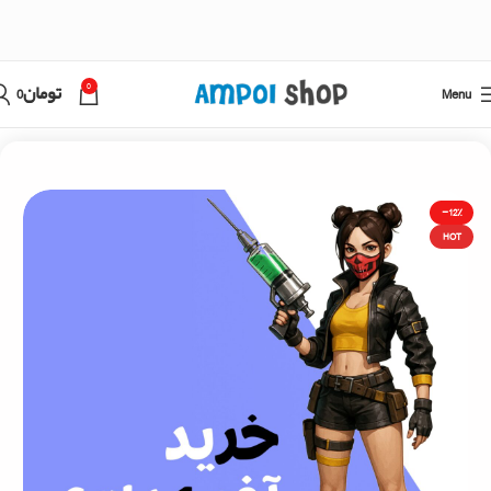
0
Menu
تومان
0
خانه
فری فایر
خرید جم فری فایر با اطلاعات اکانت
-12%
HOT