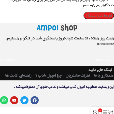
دیدگاهی می‌نویسم.
هفت روز هفته ، 24 ساعت شبانه‌روز پاسخگوی شما در تلگرام هستیم.
09186969267
09186969267
AMPOLshop.ir
لینک های مفید
همکاری با ما
نظرات مشتریان
چرا آمپول شاپ ؟
راهنمای اکانت ها
اين وبسايت متعلق به آمپول شاپ ميباشد و تمامی حقوق آن محفوظ ميباشد .
0