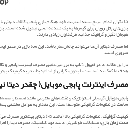
آیا نگران اتمام سریع بسته اینترنت خود هنگام بازی پابجی، کالاف دیوتی 
بازی‌های بتل رویال برای گیمرها به یک دغدغه اصلی تبدیل شده است. بازی‌ه
هیجان‌انگیز و گرافیک جذاب، طرفداران زیادی دارند.
اما مصرف دیتای آن‌ها می‌تواند چالش‌ساز باشد. این سه بازی در صدر لیست 
ضروری است.
در این مقاله، ما در آمپول شاپ به بررسی دقیق مصرف اینترنت پابجی و کالا
هدف ما کمک به شماست تا بدون نگرانی از اتمام دیتا، تجربه گیمینگ بهت
مصرف اینترنت پابجی موبایل( چقدر دیتا نیا
پابجی موبایل
گیم‌پلی استراتژیک و نقشه‌های متنوعی مانند Erangel و Miramar ارائه می‌دهد. مصرف اینترنت پابجی موبایل به طور متوسط بین
ساعت
در تنظیمات گرافیکی متوسط است. این مقدار به عوامل مختلفی بست
کیفیت گرافیک
: تنظیمات گرافیکی بالا (مانند HD) دیتای بیشتری مصرف می‌کند.
مدت زمان بازی
: مسابقات طولانی‌تر، مانند مود کلاسیک، مصرف دیتا را اف