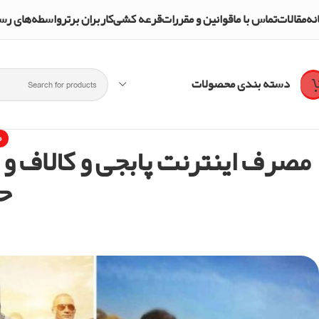
نه
مقالات
تماس با ما
قوانین و مقررات
قرعه کشی
کاربران برتر
واسطه‌های رسمی و تأییدشده mpol Shop
دسته بندی محصولات
م
مصرف اینترنت پابجی و کالاف و ف
ح
y
n