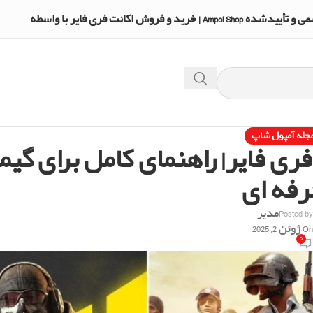
A | خرید و فروش اکانت فری فایر با واسطه
جله آمپول شاپ
ری فایر| راهنمای کامل برای گی
رفه ای
Posted b
مدیر
O ژوئن 2, 2025
0