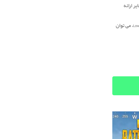
ر ارائه
: برای بهبود مصرف اینترنت پابجی و کالاف و فری فایر گرافیک را به Low یا Medium تنظیم کنید. با کاهش گرافیک پابجی به حالت Low، می توان