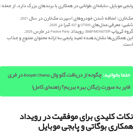
پابجی موبایل سابقه‌ای طولانی در همکاری با برندهای بزرگ دارد، از جمله:
مک‌لارن: اضافه شدن خودروهای اسپرت مک‌لارن در سال 2021.
شلبی: معرفی مدل‌های GT500 و 427 کبرا در 2025.
گروه کی‌پاپ BABYMONSTER: رویداد Festive Party در مارس 2025.
این همکاری‌ها نشان‌دهنده تعهد پابجی به ارائه محتوای متنوع و جذاب
است.
حتما بخوانید:
چگونه از دریافت گلو وال Booyah Champ در فری
فایر به صورت رایگان بهره ببریم؟ راهنمای کامل!
نکات کلیدی برای موفقیت در رویداد
همکاری بوگاتی و پابجی موبایل