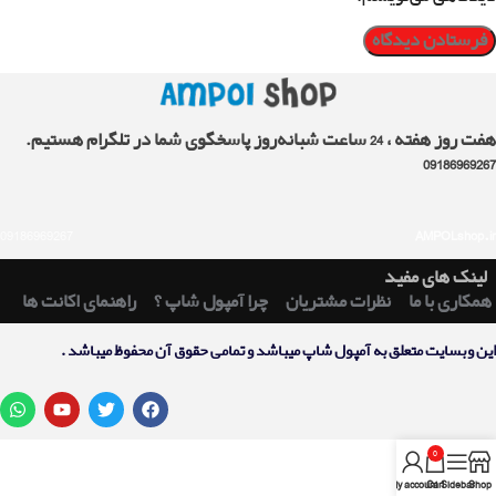
هفت روز هفته ، 24 ساعت شبانه‌روز پاسخگوی شما در تلگرام هستیم.
09186969267
09186969267
AMPOLshop.ir
لینک های مفید
همکاری با ما
نظرات مشتریان
چرا آمپول شاپ ؟
راهنمای اکانت ها
اين وبسايت متعلق به آمپول شاپ ميباشد و تمامی حقوق آن محفوظ ميباشد .
0
My account
Cart
Sidebar
Shop