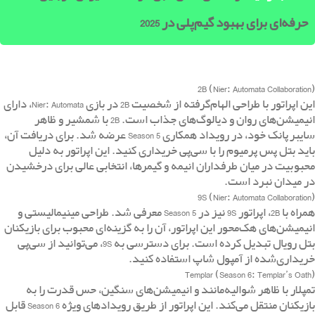
حرفه‌ای برای بهبود گیم‌پلی در 2025
2B (Nier: Automata Collaboration)
این اپراتور با طراحی الهام‌گرفته از شخصیت 2B در بازی Nier: Automata، دارای
انیمیشن‌های روان و دیالوگ‌های جذاب است. 2B با شمشیر و ظاهر
سایبرپانک خود، در رویداد همکاری Season 5 عرضه شد. برای دریافت آن،
باید بتل پس پرمیوم را با سی‌پی خریداری کنید. این اپراتور به دلیل
محبوبیت در میان طرفداران انیمه و گیمرها، انتخابی عالی برای درخشیدن
در میدان نبرد است.
9S (Nier: Automata Collaboration)
همراه با 2B، اپراتور 9S نیز در Season 5 معرفی شد. طراحی مینیمالیستی و
انیمیشن‌های هک‌محور این اپراتور، آن را به گزینه‌ای محبوب برای بازیکنان
بتل رویال تبدیل کرده است. برای دسترسی به 9S، می‌توانید از سی‌پی
خریداری‌شده از آمپول شاپ استفاده کنید.
Templar (Season 6: Templar’s Oath)
تمپلار با ظاهر شوالیه‌مانند و انیمیشن‌های سنگین، حس قدرت را به
بازیکنان منتقل می‌کند. این اپراتور از طریق رویدادهای ویژه Season 6 قابل