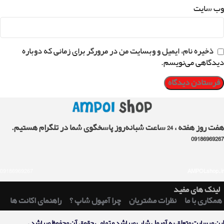
وب‌ سایت
ذخیره نام، ایمیل و وبسایت من در مرورگر برای زمانی که دوباره
دیدگاهی می‌نویسم.
هفت روز هفته ، 24 ساعت شبانه‌روز پاسخگوی شما در تلگرام هستیم.
09186969267
09186969267
AMPOLshop.ir
لینک های مفید
همکاری با ما
نظرات مشتریان
چرا آمپول شاپ ؟
راهنمای اکانت ها
اين وبسايت متعلق به آمپول شاپ ميباشد و تمامی حقوق آن محفوظ ميباشد .