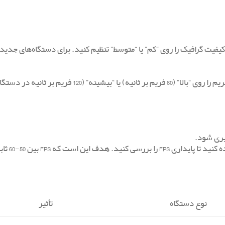
تر)، پیشنهاد می‌شود که کیفیت گرافیک را روی “کم” یا “متوسط” تنظیم کنید. برای دستگاه‌های جد
در تنظیمات تصویر و دوربین کالاف دیوتی برای دستگاه‌های جدیدتر، نرخ فریم را روی “بالا” (60 فریم بر ثانیه) یا “بیشینه” (120 
 که FPS بین 50-60 ثابت باشد.
نوع دستگاه
تأثیر