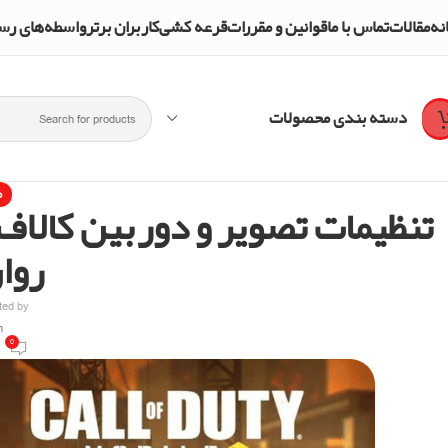
نه
مقالات
تماس با ما
قوانین و مقررات
قرعه کشی
کاربران برتر
واسطه‌های رسمی و تأییدشده mpol Shop
دسته بندی محصولات
م
تنظیمات تصویر و دوربین کالاف 
روا
ted by
On ا
0